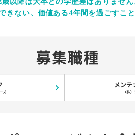
22歳以降は大卒との学歴差はありません
できない、価値ある4年間を過ごすこ
募集職種
フ
メンテ
ーズ
（株）