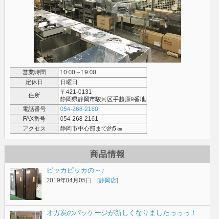
営業時間
10:00～19:00
定休日
日曜日
〒421-0131
住所
静岡県静岡市駿河区手越原9番地
電話番号
054-268-2160
FAX番号
054-268-2161
アクセス
静岡市中心部まで約5㎞
商品情報
ピッカピッカの～♪
2019年04月05日 [
静岡店
]
オガ炭のパッケージが新しくなりましたっっっ！