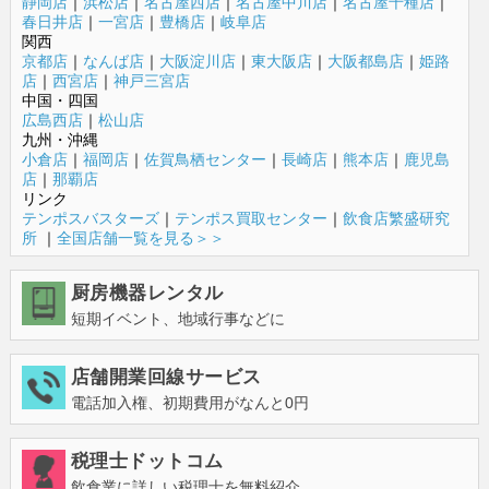
静岡店
｜
浜松店
｜
名古屋西店
｜
名古屋中川店
｜
名古屋千種店
｜
春日井店
｜
一宮店
｜
豊橋店
｜
岐阜店
関西
京都店
｜
なんば店
｜
大阪淀川店
｜
東大阪店
｜
大阪都島店
｜
姫路
店
｜
西宮店
｜
神戸三宮店
中国・四国
広島西店
｜
松山店
九州・沖縄
小倉店
｜
福岡店
｜
佐賀鳥栖センター
｜
長崎店
｜
熊本店
｜
鹿児島
店
｜
那覇店
リンク
テンポスバスターズ
｜
テンポス買取センター
｜
飲食店繁盛研究
所
｜
全国店舗一覧を見る＞＞
厨房機器レンタル
短期イベント、地域行事などに
店舗開業回線サービス
電話加入権、初期費用がなんと0円
税理士ドットコム
飲食業に詳しい税理士を無料紹介