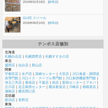
2019年02月18日 [
静岡店
]
GLEE スツール
2018年06月10日 [
静岡店
]
テンポス店舗別
北海道
札幌白石店
｜
札幌西野店
｜
札幌すすきの店
東北
盛岡店
｜
仙台店
｜
郡山店
関東
宇都宮店
｜
水戸店
｜
高崎センター
｜
大宮店
｜
川口食器・調理道
具専門館
｜
川口イス・テーブル専門館
｜
川口厨房機器専門館
｜
埼玉三芳店
｜
幕張店
｜
千葉店
｜
柏店
｜
新宿センター
｜
アキバ
｜
立川店
｜
足立厨房センター
｜
横浜新道店
｜
川崎店
｜
相模原店
｜
湘南店
｜
横浜西口店
北信越
新潟店
｜
長野店
東海