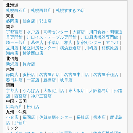
北海道
札幌白石店
｜
札幌西野店
｜
札幌すすきの店
東北
盛岡店
｜
仙台店
｜
郡山店
関東
宇都宮店
｜
水戸店
｜
高崎センター
｜
大宮店
｜
川口食器・調理道
具専門館
｜
川口イス・テーブル専門館
｜
川口厨房機器専門館
｜
埼玉三芳店
｜
幕張店
｜
千葉店
｜
柏店
｜
新宿センター
｜
アキバ
｜
立川店
｜
足立厨房センター
｜
横浜新道店
｜
川崎店
｜
相模原店
｜
湘南店
｜
横浜西口店
北信越
新潟店
｜
長野店
東海
静岡店
｜
浜松店
｜
名古屋西店
｜
名古屋中川店
｜
名古屋千種店
｜
春日井店
｜
一宮店
｜
豊橋店
｜
岐阜店
関西
京都店
｜
なんば店
｜
大阪淀川店
｜
東大阪店
｜
大阪都島店
｜
姫路
店
｜
西宮店
｜
神戸三宮店
中国・四国
広島西店
｜
松山店
九州・沖縄
小倉店
｜
福岡店
｜
佐賀鳥栖センター
｜
長崎店
｜
熊本店
｜
鹿児島
店
｜
那覇店
リンク