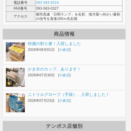
電話番号
093-583-0319
FAX番号
093-583-0327
都市高速「日明ランプ」を右折、海方面へ向かい最初
アクセス
の信号を直進100ｍ先右側
商品情報
特価の割り箸！入荷しました
2026年08月01日 [
小倉店
]
かき氷のカップ、あります！
2026年07月30日 [
小倉店
]
ニトリルグローブ（手袋）、入荷しました！
2026年07月23日 [
小倉店
]
テンポス店舗別